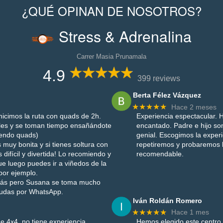
¿QUÉ OPINAN DE NOSOTROS?
Stress & Adrenalina
Carrer Masia Prunamala
4.9
399 reviews
Berta Félez Vázquez
★★★★★
Hace 2 meses
icimos la ruta con quads de 2h.
Experiencia espectacular. H
les y se toman tiempo ensañándote
encantado. Padre e hijo son
iendo quads)
genial. Escogimos la exper
 muy bonita y si tienes soltura con
repetiremos y probaremos
difícil y divertida! Lo recomiendo y
recomendable.
e luego puedes ir a viñedos de la
por ejemplo.
uizás pero Susana se toma mucho
dudas por WhatsApp.
Iván Roldán Romero
★★★★★
Hace 1 mes
e 4x4, no tiene experiencia
Hemos elegido este centro