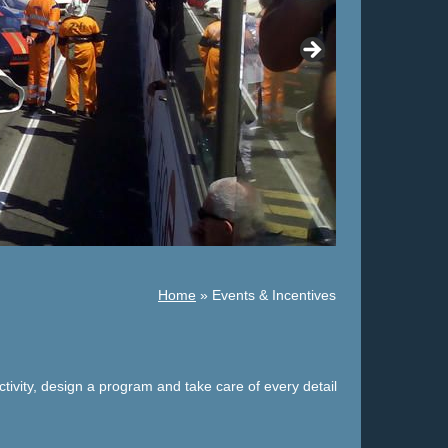
Home
»
Events & Incentives
vity, design a program and take care of every detail