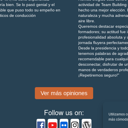
a bien. Se lo pasó genial y el
actividad de Team Buildin
idable que puso todo su empeño en
hecho una mejor elección.
cticos de conducción
naturaleza y mucha adrenal
aire libre.
Queremos destacar especial
formadores; su actitud fu
profesionalidad absoluta y 
jornada fluyera perfectame
Desde la presidencia y todo
tenemos palabras de agrad
recomendable para cualqui
desconectar, disfrutar de u
manos de verdaderos profe
¡Repetiremos seguro!"
Ver más opiniones
Follow us on:
Utilizamos c
más cómoda y