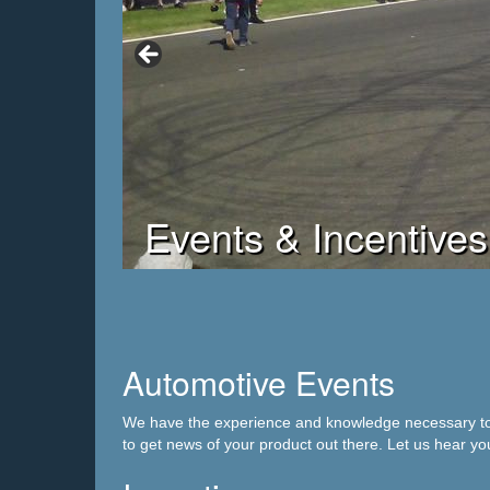
Events & Incentives
Automotive Events
We have the experience and knowledge necessary to 
to get news of your product out there. Let us hear yo