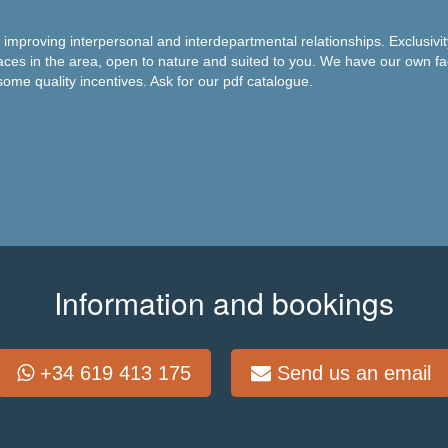
proving interpersonal and interdepartmental relationships. Exclusivity: 
aces in the area, open to nature and suited to you. We have our own faci
ome quality incentives. Ask for our pdf catalogue.
Information and bookings
+34 619 413 175
Send us an email