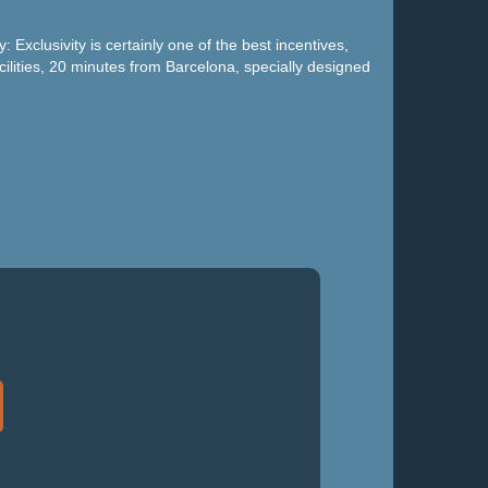
Exclusivity is certainly one of the best incentives,
lities, 20 minutes from Barcelona, ​​specially designed