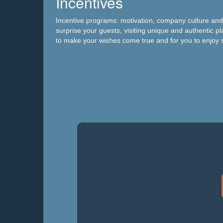
Incentives
Incentive programs: motivation, company culture and im
surprise your guests, visiting unique and authentic pl
to make your wishes come true and for you to enjoy s