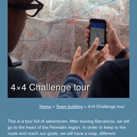
4×4 Challenge tour
Home
»
Team building
» 4×4 Challenge tour
This is a tour full of adventures. After leaving Barcelona, ​​we will
go to the heart of the Penedès region. In order to keep to the
route and reach our goals, we will have a map, different