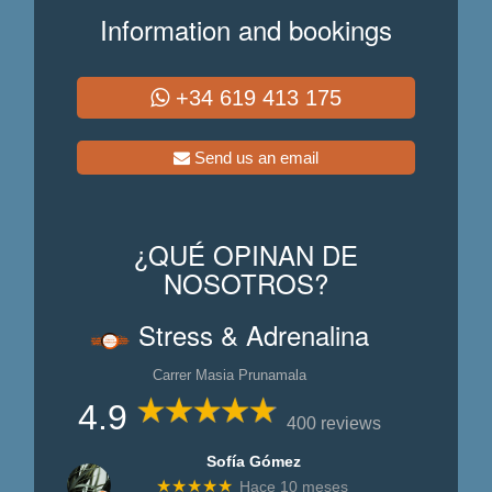
Information and bookings
+34 619 413 175
Send us an email
¿QUÉ OPINAN DE
NOSOTROS?
Stress & Adrenalina
Carrer Masia Prunamala
4.9
400 reviews
Sofía Gómez
★★★★★
Hace 10 meses