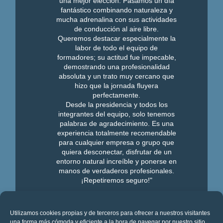
una mejor elección. Pasamos un día
fantástico combinando naturaleza y
mucha adrenalina con sus actividades
de conducción al aire libre.
Queremos destacar especialmente la
labor de todo el equipo de
formadores; su actitud fue impecable,
demostrando una profesionalidad
absoluta y un trato muy cercano que
hizo que la jornada fluyera
perfectamente.
Desde la presidencia y todos los
integrantes del equipo, solo tenemos
palabras de agradecimiento. Es una
experiencia totalmente recomendable
para cualquier empresa o grupo que
quiera desconectar, disfrutar de un
entorno natural increíble y ponerse en
manos de verdaderos profesionales.
¡Repetiremos seguro!"
Ver más opiniones
Utilizamos cookies propias y de terceros para ofrecer a nuestros visitantes
una forma más cómoda y eficiente a la hora de navegar por nuestro sitio