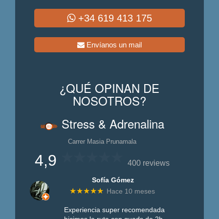
+34 619 413 175
Envíanos un mail
¿QUÉ OPINAN DE
NOSOTROS?
Stress & Adrenalina
Carrer Masia Prunamala
4,9
400 reviews
Sofía Gómez
★★★★★
Hace 10 meses
Experiencia super recomendada
hicimos la ruta con quads de 2h.