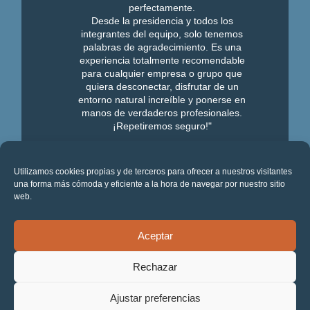
perfectamente.
Desde la presidencia y todos los
integrantes del equipo, solo tenemos
palabras de agradecimiento. Es una
experiencia totalmente recomendable
para cualquier empresa o grupo que
quiera desconectar, disfrutar de un
entorno natural increíble y ponerse en
manos de verdaderos profesionales.
¡Repetiremos seguro!"
Ver más opiniones
Utilizamos cookies propias y de terceros para ofrecer a nuestros visitantes
una forma más cómoda y eficiente a la hora de navegar por nuestro sitio
web.
Segueix connectat:
Aceptar
Rechazar
Ajustar preferencias
© 2026 - StressAdrenalina S.L. - Tel.
+34 938 183 650
-
Contacte