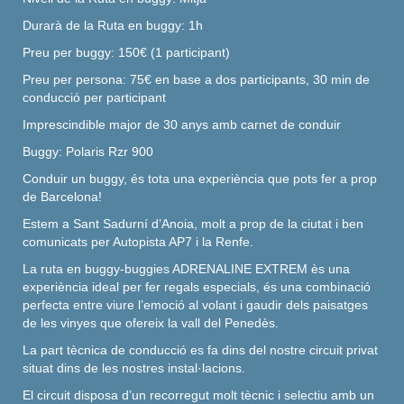
Durarà de la Ruta en
buggy
:
1h
Preu per
buggy
:
150€
(1 participant)
Preu per persona: 75€ en base a dos participants, 30 min de
conducció per participant
Imprescindible major de 30 anys amb carnet de conduir
Buggy
:
Polaris
Rzr
900
Conduir un
buggy
, és tota una experiència que pots fer a prop
de Barcelona!
Estem a Sant Sadurní d’Anoia, molt a prop de la ciutat i ben
comunicats per Autopista AP7 i la Renfe.
La ruta en buggy-buggies ADRENALINE EXTREM ès
una
experiència ideal per fer regals especials, és una combinació
perfecta entre viure l’emoció al volant i gaudir dels paisatges
de les vinyes que ofereix la vall del Penedès.
La part tècnica de conducció es fa dins del nostre circuit privat
situat dins de les nostres instal·lacions.
El circuit disposa d’un recorregut molt tècnic i selectiu amb un