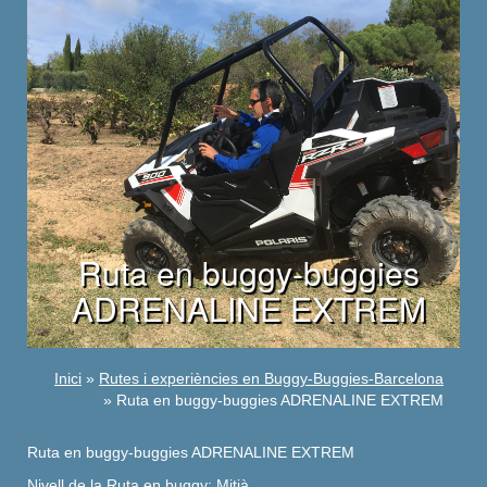
Ruta en buggy-buggies
ADRENALINE EXTREM
Inici
»
Rutes i experiències en Buggy-Buggies-Barcelona
» Ruta en buggy-buggies ADRENALINE EXTREM
Ruta en buggy-buggies ADRENALINE EXTREM
Nivell de la Ruta en
buggy
: Mitjà