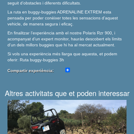
seguit d’obstacles i diferents dificultats.
La ruta en buggy-buggies ADRENALINE EXTREM esta
pensada per poder conèixer totes les sensacions d’aquest
vehicle, de manera segura i eficaç.
En finalitzar l’experiència amb el nostre
Polaris
Rzr
900, i
acompanyat d’un expert monitor, hauràs descobert els límits
d’un dels millors
buggies
que hi ha al mercat actualment.
Si vols una experiència més llarga que aquesta, et podem
oferir:
Ruta buggy-buggies 3h
Compartir experiència:
Altres activitats que et poden interessar