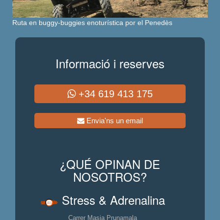
Ruta en buggy-buggies enoturística por el Penedès
Informació i reserves
+34 619 413 175
Envia'ns un email
¿QUÉ OPINAN DE
NOSOTROS?
Stress & Adrenalina
Carrer Masia Prunamala