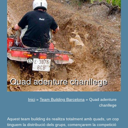
Quad adenture chanllege
Inici
»
Team Building Barcelona
» Quad adenture
chanllege
Aquest team building és realitza totalment amb quads, un cop
tinguem la distribució dels grups, començarem la competició