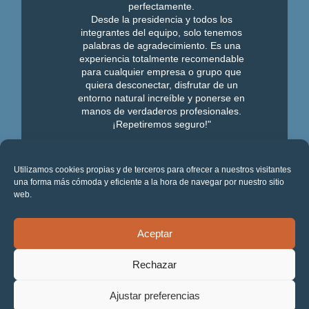
perfectamente.
Desde la presidencia y todos los
integrantes del equipo, solo tenemos
palabras de agradecimiento. Es una
experiencia totalmente recomendable
para cualquier empresa o grupo que
quiera desconectar, disfrutar de un
entorno natural increíble y ponerse en
manos de verdaderos profesionales.
¡Repetiremos seguro!"
Ver más opiniones
Utilizamos cookies propias y de terceros para ofrecer a nuestros visitantes
una forma más cómoda y eficiente a la hora de navegar por nuestro sitio
web.
Segueix connectat:
Aceptar
Rechazar
Ajustar preferencias
© 2026 - StressAdrenalina S.L. - Tel.
+34 938 183 650
-
Contacte