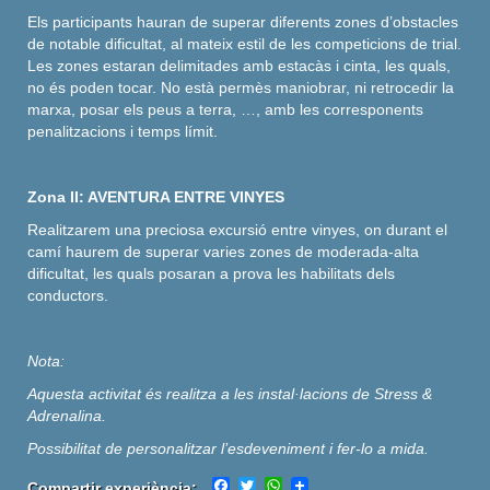
Els participants hauran de superar diferents zones d’obstacles
de notable dificultat, al mateix estil de les competicions de trial.
Les zones estaran delimitades amb estacàs i cinta, les quals,
no és poden tocar. No està permès maniobrar, ni retrocedir la
marxa, posar els peus a terra, …, amb les corresponents
penalitzacions i temps límit.
Zona II: AVENTURA ENTRE VINYES
Realitzarem una preciosa excursió entre vinyes, on durant el
camí haurem de superar varies zones de moderada-alta
dificultat, les quals posaran a prova les habilitats dels
conductors.
Nota:
Aquesta activitat és realitza a les instal·lacions de Stress &
Adrenalina.
Possibilitat de personalitzar l’esdeveniment i fer-lo a mida.
Facebook
Twitter
WhatsApp
Compartir experiència: