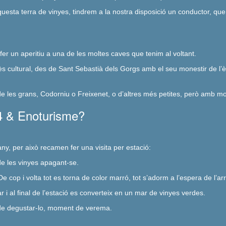
questa terra de vinyes, tindrem a la nostra disposició un conductor, qu
er un aperitiu a una de les moltes caves que tenim al voltant.
ès cultural, des de Sant Sebastià dels Gorgs amb el seu monestir de l
una de les grans, Codorniu o Freixenet, o d’altres més petites, però amb m
4 & Enoturisme?
’any, per això recamen fer una visita per estació:
de les vinyes apagant-se.
cop i volta tot es torna de color marró, tot s’adorm a l’espera de l’ar
i al final de l’estació es converteix en un mar de vinyes verdes.
r, de degustar-lo, moment de verema.