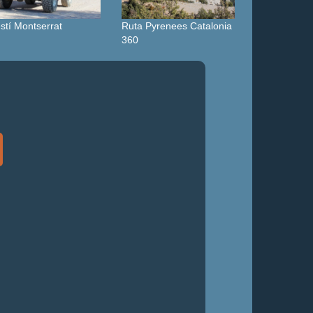
stí Montserrat
Ruta Pyrenees Catalonia
360