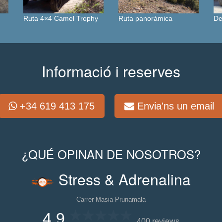
Ruta 4×4 Camel Trophy
Ruta panoràmica
De
Informació i reserves
+34 619 413 175
Envia'ns un email
¿QUÉ OPINAN DE NOSOTROS?
Stress & Adrenalina
Carrer Masia Prunamala
4,9
400 reviews