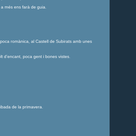
e a més ens farà de guia.
’època romànica, al Castell de Subirats amb unes
olt d’encant, poca gent i bones vistes.
ribada de la primavera.