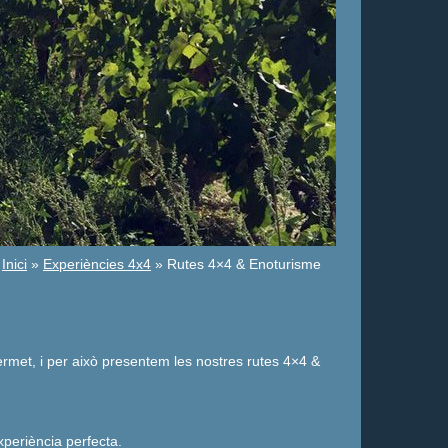
Inici
»
Experiències 4x4
» Rutes 4×4 & Enoturisme
rmet, i per això presentem les nostres rutes 4×4 &
periència perfecta.