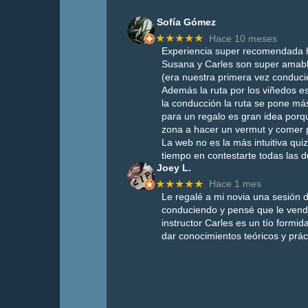
Sofía Gómez
★★★★★
Hace 10 meses
Experiencia super recomendada h
Susana y Carles son super amab
(era nuestra primera vez conduc
Además la ruta por los viñedos es
la conducción la ruta se pone más 
para un regalo es gran idea porqu
zona a hacer un vermut y comer 
La web no es la más intuitiva q
tiempo en contestarte todas las 
Joey L.
★★★★★
Hace 1 mes
Le regalé a mi novia una sesión d
conduciendo y pensé que le vendrí
instructor Carles es un tío form
dar conocimientos teóricos y prá