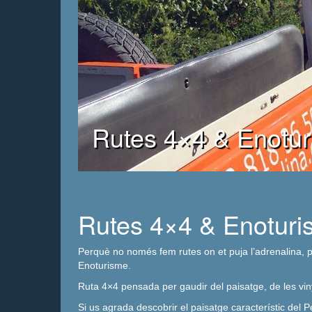
Rutes 4×4 & Enotu
Rutes 4×4 & Enotur
Perquè no només fem rutes on et puja l’adrenalina, p
Enoturisme.
Ruta 4×4 pensada per gaudir del paisatge, de les viny
Si us agrada descobrir el paisatge característic de