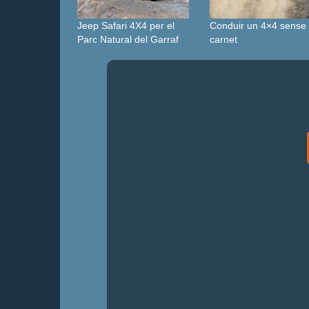
Jeep Safari 4X4 per el
Conduir un 4×4 sense
Parc Natural del Garraf
carnet