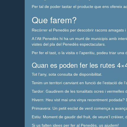
Per tal de poder tastar el producte que ens ofereix a
Que farem?
Recórrer el Penedès per descobrir racons amagats i f
A l’Alt Penedès hi ha un munt de municipis amb inter
vistes del pla del Penedès espectaculars.
Per fer el tast, o la visita o l’aperitiu, podeu triar 
Quan es poden fer les rutes 4×
Tot l’any, sota consulta de disponibilitat.
Tenim un territori canviant en funció de l’estació de l
Tardor: Gaudirem de les tonalitats ocres i vermelles 
Hivern: Heu vist mai una vinya recentment podada? De 
Primavera: Un petit esclat de verd comença a avançar 
Estiu: Moment de gaudir del fruit, de veure’l créixe
Si us falten idees per fer al Penedès, us ajudem!