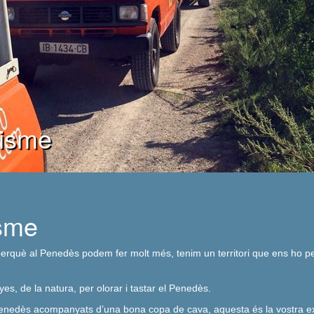
risme
isme
erquè al Penedès podem fer molt més, tenim un territori que ens ho pe
es, de la natura, per olorar i tastar el Penedès.
l Penedès acompanyats d’una bona copa de cava, aquesta és la vostra ex