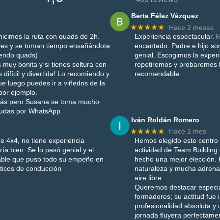
Berta Félez Vázquez
★★★★★
Hace 2 meses
icimos la ruta con quads de 2h.
Experiencia espectacular. H
les y se toman tiempo ensañándote
encantado. Padre e hijo son
iendo quads)
genial. Escogimos la exper
 muy bonita y si tienes soltura con
repetiremos y probaremos
difícil y divertida! Lo recomiendo y
recomendable.
e luego puedes ir a viñedos de la
por ejemplo.
uizás pero Susana se toma mucho
dudas por WhatsApp.
Iván Roldán Romero
★★★★★
Hace 1 mes
e 4x4, no tiene experiencia
Hemos elegido este centro
a bien. Se lo pasó genial y el
actividad de Team Buildin
idable que puso todo su empeño en
hecho una mejor elección.
cticos de conducción
naturaleza y mucha adrenal
aire libre.
Queremos destacar especial
formadores; su actitud fu
profesionalidad absoluta y 
jornada fluyera perfectame