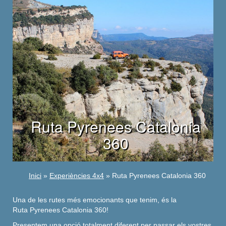
Ruta Pyrenees Catalonia
360
Inici
»
Experiències 4x4
» Ruta Pyrenees Catalonia 360
Una de les rutes més emocionants que tenim, és la
Ruta
Pyrenees Catalonia 360
!
Presentem una opció totalment diferent per passar els vostres