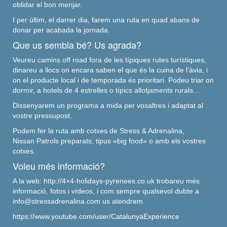
oblidar el bon menjar.
I per últim, el darrer dia, farem una ruta en quad abans de
donar per acabada la jornada.
Que us sembla bé? Us agrada?
Veureu camins
off
road
fora de les típiques rutes turístiques,
dinareu a llocs on encara saben el que és la cuina de l’àvia, i
on el producte local i de temporada és prioritari.​ Podeu triar on
dormir, a hotels de 4 estrelles o típics allotjaments rurals…
​Dissenyarem un programa a mida per vosaltres i adaptat al
vostre pressupost.
Podem fer la ruta amb cotxes de
Stress
& Adrenalina,
Nissan
Patrols
preparats, tipus «
big
food
» o amb els vostres
cotxes.
Voleu més informació?
A la web:
http://4×4-
holidays
-pyrenees.co.uk
trobareu més
informació, fotos i vídeos, i com sempre qualsevol dubte a
info@stressadrenalina.com us atendrem.​
https://www.youtube.com/user/CatalunyaExperience