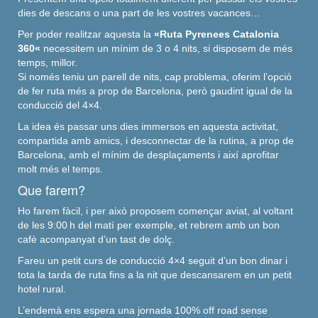
dies de descans o una part de les vostres vacances…
Per poder realitzar aquesta la
«Ruta
Pyrenees Catalonia
360
«
necessitem un mínim de 3 o 4 nits, si disposem de més
temps, millor.
Si només teniu un parell de nits, cap problema, oferim l’opció
de fer ruta més a prop de Barcelona, però gaudint igual de la
conducció del 4×4.
La idea és passar uns dies immersos en aquesta activitat,
compartida amb amics, i desconnectar de la rutina, a prop de
Barcelona, amb el mínim de desplaçaments i així aprofitar
molt més el temps.
Que farem?
Ho farem fàcil, i per això proposem començar aviat, al voltant
de les 9:00 h del matí per exemple, et rebrem amb un bon
cafè acompanyat d’un tast de dolç.
Fareu un petit curs de conducció 4×4 seguit d’un bon dinar i
tota la tarda de ruta fins a la nit que descansarem en un petit
hotel rural.
L’endemà ens espera
una jornada 100%
off
road
sense