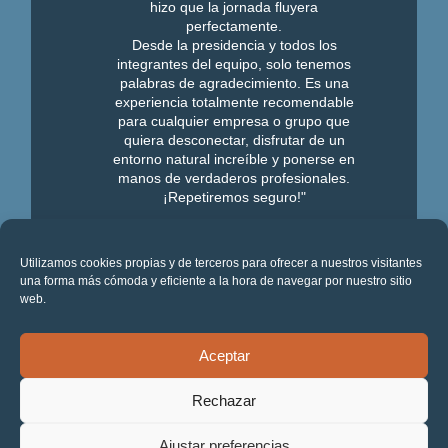
hizo que la jornada fluyera
perfectamente.
Desde la presidencia y todos los
integrantes del equipo, solo tenemos
palabras de agradecimiento. Es una
experiencia totalmente recomendable
para cualquier empresa o grupo que
quiera desconectar, disfrutar de un
entorno natural increíble y ponerse en
manos de verdaderos profesionales.
¡Repetiremos seguro!"
Ver más opiniones
Utilizamos cookies propias y de terceros para ofrecer a nuestros visitantes
una forma más cómoda y eficiente a la hora de navegar por nuestro sitio
web.
Segueix connectat:
Aceptar
Rechazar
Ajustar preferencias
© 2026 - StressAdrenalina S.L. - Tel.
+34 938 183 650
-
Contacte