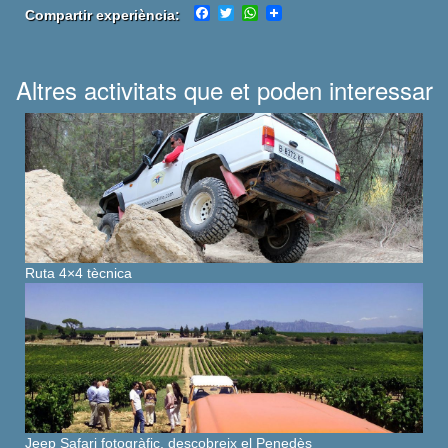
Facebook
Twitter
WhatsApp
Compartir experiència:
Altres activitats que et poden interessar
Ruta 4×4 tècnica
Jeep Safari fotogràfic, descobreix el Penedès