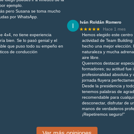
por ejemplo.
uizás pero Susana se toma mucho
dudas por WhatsApp.
Iván Roldán Romero
★★★★★
Hace 1 mes
e 4x4, no tiene experiencia
Hemos elegido este centro
a bien. Se lo pasó genial y el
actividad de Team Buildin
idable que puso todo su empeño en
hecho una mejor elección.
cticos de conducción
naturaleza y mucha adrenal
aire libre.
Queremos destacar especial
formadores; su actitud fu
profesionalidad absoluta y 
jornada fluyera perfectame
Desde la presidencia y todo
tenemos palabras de agrad
recomendable para cualqui
desconectar, disfrutar de u
manos de verdaderos profe
¡Repetiremos seguro!"
Ver más opiniones